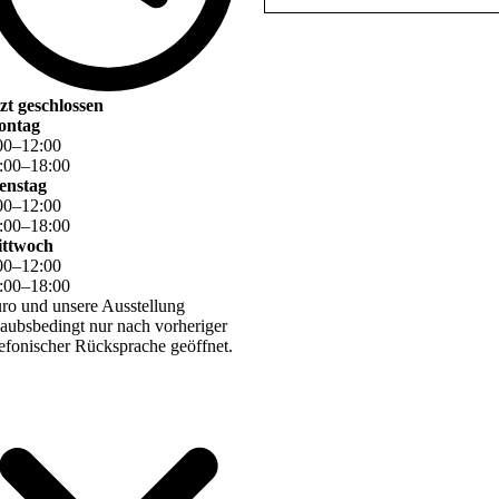
tzt geschlossen
ontag
00
–
12
:
00
:
00
–
18
:
00
enstag
00
–
12
:
00
:
00
–
18
:
00
ttwoch
00
–
12
:
00
:
00
–
18
:
00
ro und unsere Ausstellung
laubsbedingt nur nach vorheriger
lefonischer Rücksprache geöffnet.