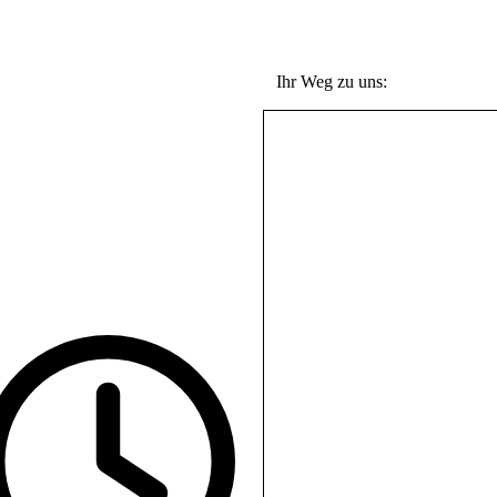
Ihr Weg zu uns:
rne begrüßen wir Sie in
serer
d-Ausstellung. Bitte
reinbaren Sie vorab
verbindlich einen
suchstermin mit uns.
lefonisch erreichen Sie uns
rktäglich von 9-12 sowie 14-
 Uhr.