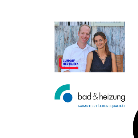
Ge
un
Ba
ve
un
Be
Te
we
18