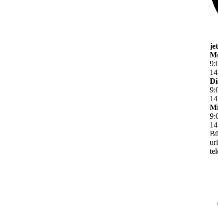
je
M
9
:
14
Di
9
:
14
Mi
9
:
14
Bü
ur
te