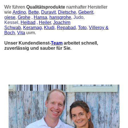
Wir führen
Qualitätsprodukte
namhafter Hersteller
wie
Ardino
,
Bette
,
Duravit
,
Dietsche
,
Geberit
,
g
iese
,
Grohe
,
Hansa
,
hansgrohe
, Judo,
Kessel,
Heibad
,
Heiler
,
Joachim
Schwab
,
Keramag
,
Kludi
,
Repabad
,
Toto
,
Villeroy &
Boch
,
Vita
uvm.
Unser Kundendienst-
Team
arbeitet schnell,
zuverlässig und sauber für Sie.