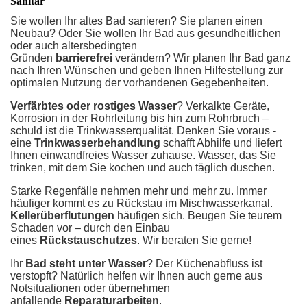
Sanitär
Sie wollen Ihr altes Bad sanieren? Sie planen einen
Neubau? Oder Sie wollen Ihr Bad aus gesundheitlichen
oder auch altersbedingten
Gründen
barrierefrei
verändern? Wir planen Ihr Bad ganz
nach Ihren Wünschen und geben Ihnen Hilfestellung zur
optimalen Nutzung der vorhandenen Gegebenheiten.
Verfärbtes oder rostiges Wasser
? Verkalkte Geräte,
Korrosion in der Rohrleitung bis hin zum Rohrbruch –
schuld ist die Trinkwasserqualität. Denken Sie voraus -
eine
Trinkwasserbehandlung
schafft Abhilfe und liefert
Ihnen einwandfreies Wasser zuhause. Wasser, das Sie
trinken, mit dem Sie kochen und auch täglich duschen.
Starke Regenfälle nehmen mehr und mehr zu. Immer
häufiger kommt es zu Rückstau im Mischwasserkanal.
Kellerüberflutungen
häufigen sich. Beugen Sie teurem
Schaden vor – durch den Einbau
eines
Rückstauschutzes
. Wir beraten Sie gerne!
Ihr
Bad steht unter Wasser
? Der Küchenabfluss ist
verstopft? Natürlich helfen wir Ihnen auch gerne aus
Notsituationen oder übernehmen
anfallende
Reparaturarbeiten
.