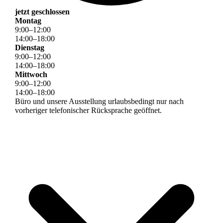
jetzt geschlossen
Montag
9
:
00
–
12
:
00
14
:
00
–
18
:
00
Dienstag
9
:
00
–
12
:
00
14
:
00
–
18
:
00
Mittwoch
9
:
00
–
12
:
00
14
:
00
–
18
:
00
Büro und unsere Ausstellung urlaubsbedingt nur nach
vorheriger telefonischer Rücksprache geöffnet.