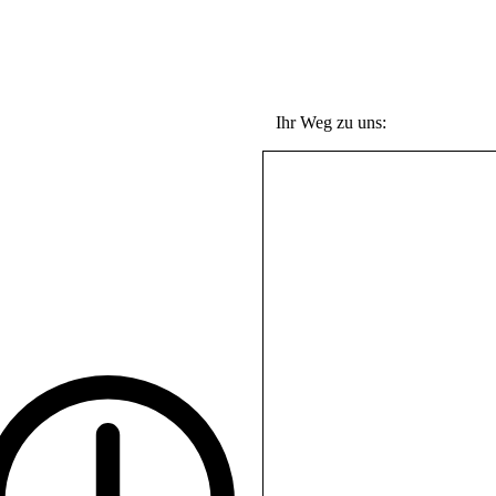
Ihr Weg zu uns:
rne begrüßen wir Sie in
serer
d-Ausstellung. Bitte
reinbaren Sie vorab
verbindlich einen
suchstermin mit uns.
lefonisch erreichen Sie uns
rktäglich von 9-12 sowie 14-
 Uhr.