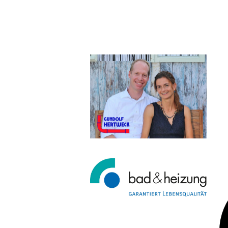
Ge
un
Ba
ve
un
Be
Te
we
18