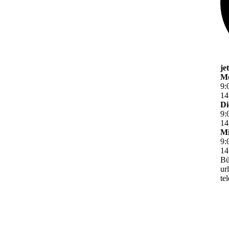
je
M
9
:
14
Di
9
:
14
Mi
9
:
14
Bü
ur
te