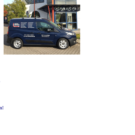
0
en!